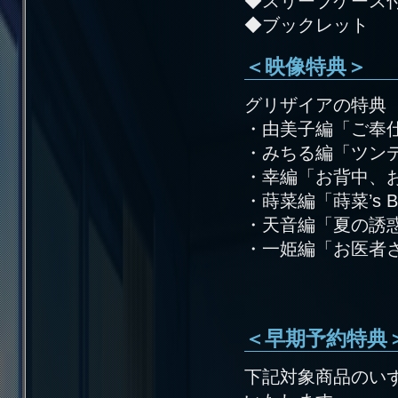
◆スリーブケース
◆ブックレット
＜映像特典＞
グリザイアの特典
・由美子編「ご奉
・みちる編「ツン
・幸編「お背中、
・蒔菜編「蒔菜’s Bo
・天音編「夏の誘
・一姫編「お医者
＜早期予約特典
下記対象商品のい